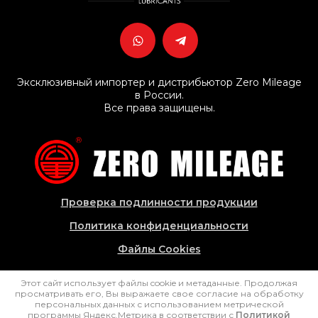
Эксклюзивный импортер и дистрибьютор Zero Mileage
в России.
Все права защищены.
Проверка подлинности продукции
Политика конфиденциальности
Файлы Cookies
Этот сайт использует файлы cookie и метаданные. Продолжая
просматривать его, Вы выражаете свое согласие на обработку
персональных данных с использованием метрической
Copyright © 2025 - 2026 ООО "Зеройл"
программы Яндекс.Метрика в соответствии с
Политикой